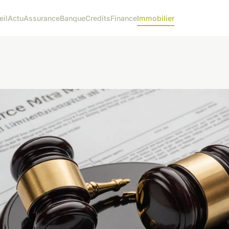
eil
Actu
Assurance
Banque
Credits
Finance
Immobilier