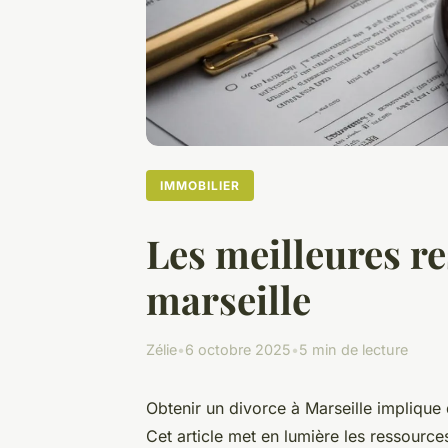
IMMOBILIER
Les meilleures r
marseille
Zélie
•
6 octobre 2025
•
5 min de lecture
Obtenir un divorce à Marseille implique 
Cet article met en lumière les ressource