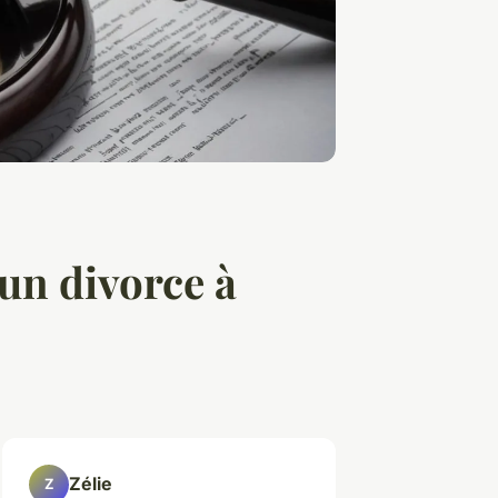
un divorce à
Zélie
Z