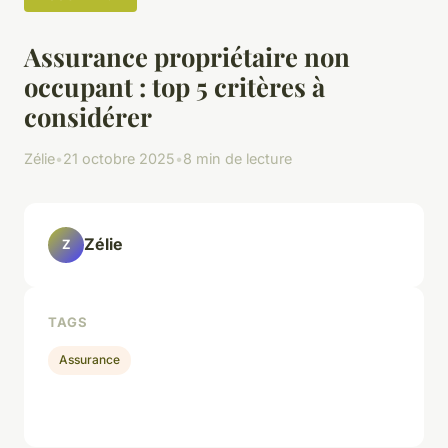
Assurance propriétaire non
occupant : top 5 critères à
considérer
Zélie
•
21 octobre 2025
•
8 min de lecture
Zélie
Z
TAGS
Assurance